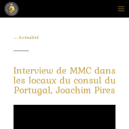
← Actualité
Interview de MMC dans
les locaux du consul du
Portugal, Joachim Pires