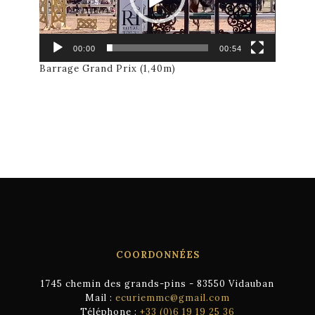
00:00
00:54
Barrage Grand Prix (1,40m)
COORDONNÉES
1745 chemin des grands-pins - 83550 Vidauban
Mail :
ecuriemmc@gmail.com
Téléphone :
+33 (0)6 19 19 25 36