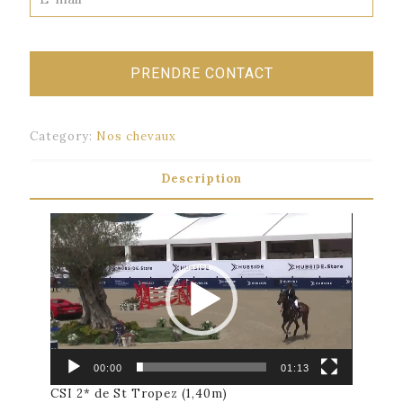
Category:
Nos chevaux
Description
Lecteur
vidéo
00:00
01:13
CSI 2* de St Tropez (1,40m)