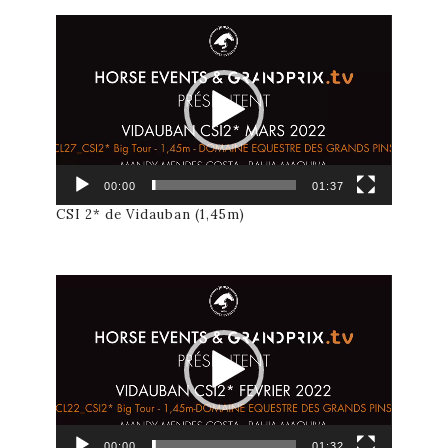
Lecteur
vidéo
00:00
01:37
CSI 2* de Vidauban (1,45m)
Lecteur
vidéo
00:00
01:32